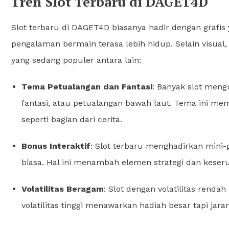
Tren Slot Terbaru di DAGET4D
Slot terbaru di DAGET4D biasanya hadir dengan graf
pengalaman bermain terasa lebih hidup. Selain visual,
yang sedang populer antara lain:
Tema Petualangan dan Fantasi
: Banyak slot meng
fantasi, atau petualangan bawah laut. Tema ini mem
seperti bagian dari cerita.
Bonus Interaktif
: Slot terbaru menghadirkan mini-
biasa. Hal ini menambah elemen strategi dan keser
Volatilitas Beragam
: Slot dengan volatilitas rend
volatilitas tinggi menawarkan hadiah besar tapi ja