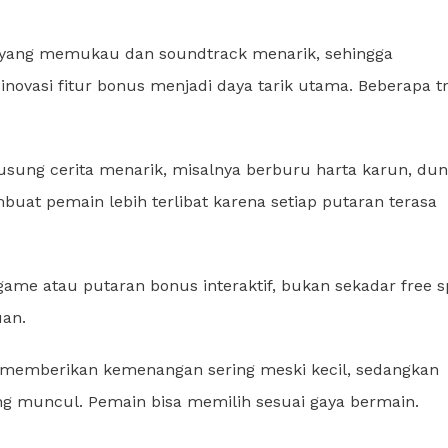
is yang memukau dan soundtrack menarik, sehingga
 inovasi fitur bonus menjadi daya tarik utama. Beberapa t
usung cerita menarik, misalnya berburu harta karun, dun
buat pemain lebih terlibat karena setiap putaran terasa
game atau putaran bonus interaktif, bukan sekadar free s
uan.
ah memberikan kemenangan sering meski kecil, sedangkan
rang muncul. Pemain bisa memilih sesuai gaya bermain.