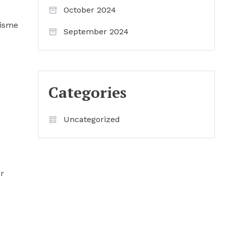
October 2024
isme
September 2024
Categories
Uncategorized
r