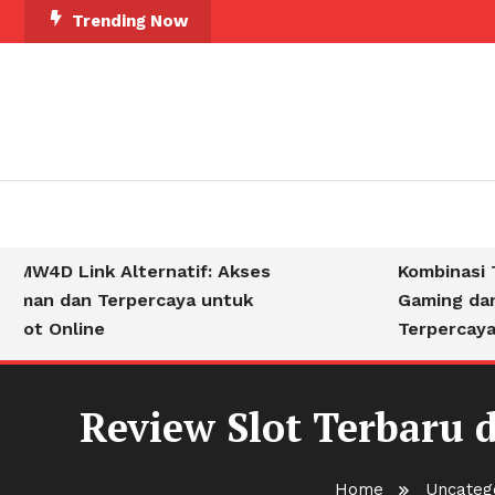
Skip
Trending Now
To
Content
W4D Link Alternatif: Akses
Kombinasi Ter
an dan Terpercaya untuk
Gaming dan Si
ot Online
Terpercaya
Review Slot Terbaru
Home
Uncateg