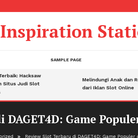
Inspiration Stat
SAMPLE PAGE
baik: Hacksaw
Melindungi Anak dan Rema
tus Judi Slot
dari Iklan Slot Online
 di DAGET4D: Game Popule
orized
Review Slot Terbaru di DAGET4D: Game Populer 