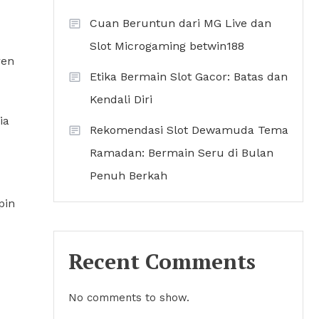
Cuan Beruntun dari MG Live dan
Slot Microgaming betwin188
ren
Etika Bermain Slot Gacor: Batas dan
Kendali Diri
ia
Rekomendasi Slot Dewamuda Tema
Ramadan: Bermain Seru di Bulan
Penuh Berkah
pin
Recent Comments
No comments to show.