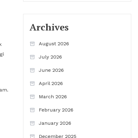
Archives
August 2026
k
gi
July 2026
June 2026
April 2026
ram.
March 2026
February 2026
January 2026
December 2025