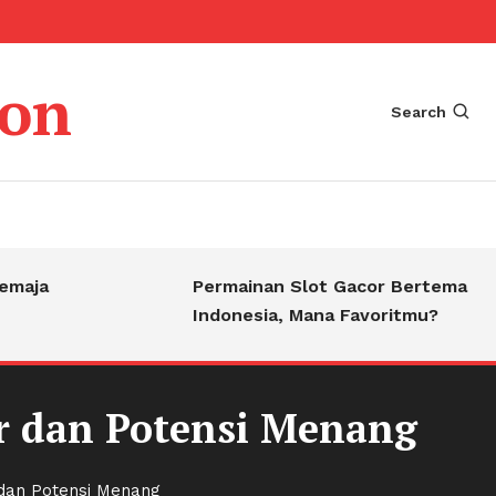
ion
Search
ja
Permainan Slot Gacor Bertema
Indonesia, Mana Favoritmu?
r dan Potensi Menang
dan Potensi Menang