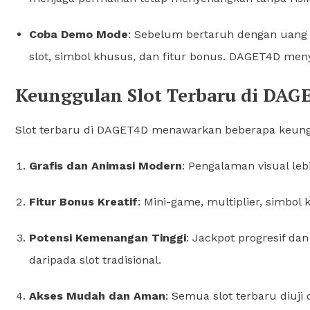
Coba Demo Mode
: Sebelum bertaruh dengan uan
slot, simbol khusus, dan fitur bonus. DAGET4D meny
Keunggulan Slot Terbaru di DAG
Slot terbaru di DAGET4D menawarkan beberapa keunggu
Grafis dan Animasi Modern
: Pengalaman visual lebi
Fitur Bonus Kreatif
: Mini-game, multiplier, simbol
Potensi Kemenangan Tinggi
: Jackpot progresif d
daripada slot tradisional.
Akses Mudah dan Aman
: Semua slot terbaru diuj