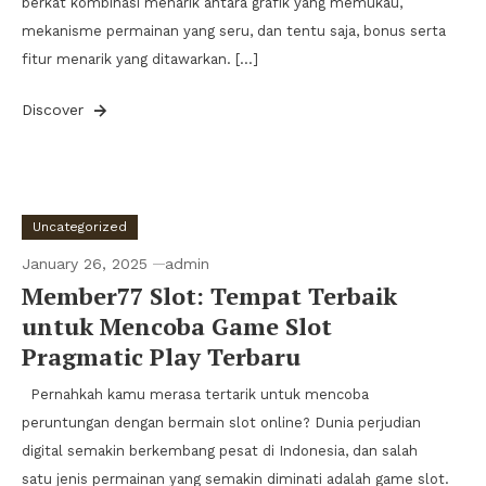
berkat kombinasi menarik antara grafik yang memukau,
mekanisme permainan yang seru, dan tentu saja, bonus serta
fitur menarik yang ditawarkan. […]
Discover
Uncategorized
January 26, 2025
admin
Member77 Slot: Tempat Terbaik
untuk Mencoba Game Slot
Pragmatic Play Terbaru
Pernahkah kamu merasa tertarik untuk mencoba
peruntungan dengan bermain slot online? Dunia perjudian
digital semakin berkembang pesat di Indonesia, dan salah
satu jenis permainan yang semakin diminati adalah game slot.