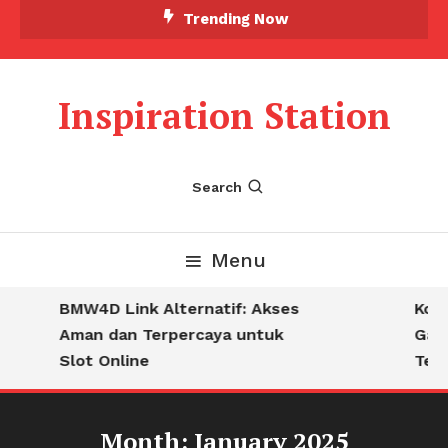
Skip
Trending Now
To
Content
Inspiration Station
Search
Menu
BMW4D Link Alternatif: Akses
Komb
Aman dan Terpercaya untuk
Gami
Slot Online
Terp
Month:
January 2025