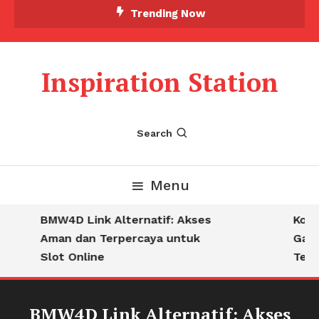
Skip
Trending Now
To
Content
Inspiration Station
Search
Menu
BMW4D Link Alternatif: Akses
Komb
Aman dan Terpercaya untuk
Gamin
Slot Online
Terp
BMW4D Link Alternatif: Akses