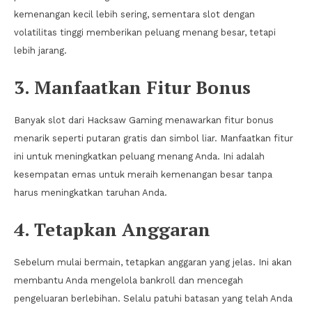
kemenangan kecil lebih sering, sementara slot dengan
volatilitas tinggi memberikan peluang menang besar, tetapi
lebih jarang.
3. Manfaatkan Fitur Bonus
Banyak slot dari Hacksaw Gaming menawarkan fitur bonus
menarik seperti putaran gratis dan simbol liar. Manfaatkan fitur
ini untuk meningkatkan peluang menang Anda. Ini adalah
kesempatan emas untuk meraih kemenangan besar tanpa
harus meningkatkan taruhan Anda.
4. Tetapkan Anggaran
Sebelum mulai bermain, tetapkan anggaran yang jelas. Ini akan
membantu Anda mengelola bankroll dan mencegah
pengeluaran berlebihan. Selalu patuhi batasan yang telah Anda