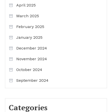
April 2025
March 2025
February 2025
January 2025
December 2024
November 2024
October 2024
September 2024
Categories