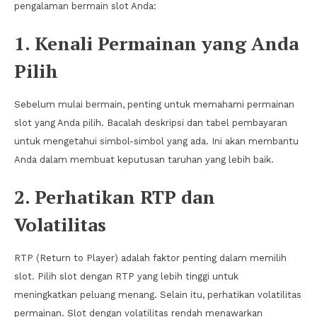
pengalaman bermain slot Anda:
1. Kenali Permainan yang Anda
Pilih
Sebelum mulai bermain, penting untuk memahami permainan
slot yang Anda pilih. Bacalah deskripsi dan tabel pembayaran
untuk mengetahui simbol-simbol yang ada. Ini akan membantu
Anda dalam membuat keputusan taruhan yang lebih baik.
2. Perhatikan RTP dan
Volatilitas
RTP (Return to Player) adalah faktor penting dalam memilih
slot. Pilih slot dengan RTP yang lebih tinggi untuk
meningkatkan peluang menang. Selain itu, perhatikan volatilitas
permainan. Slot dengan volatilitas rendah menawarkan