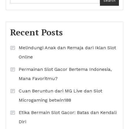
Search
Recent Posts
Melindungi Anak dan Remaja dari Iklan Slot
Online
Permainan Slot Gacor Bertema Indonesia,
Mana Favoritmu?
Cuan Beruntun dari MG Live dan Slot
Microgaming betwin188
Etika Bermain Slot Gacor: Batas dan Kendali
Diri