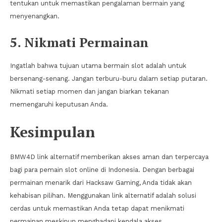
tentukan untuk memastikan pengalaman bermain yang
menyenangkan.
5. Nikmati Permainan
Ingatlah bahwa tujuan utama bermain slot adalah untuk
bersenang-senang. Jangan terburu-buru dalam setiap putaran.
Nikmati setiap momen dan jangan biarkan tekanan
memengaruhi keputusan Anda.
Kesimpulan
BMW4D link alternatif memberikan akses aman dan terpercaya
bagi para pemain slot online di Indonesia. Dengan berbagai
permainan menarik dari Hacksaw Gaming, Anda tidak akan
kehabisan pilihan. Menggunakan link alternatif adalah solusi
cerdas untuk memastikan Anda tetap dapat menikmati
permainan meskipun menghadapi kendala akses.