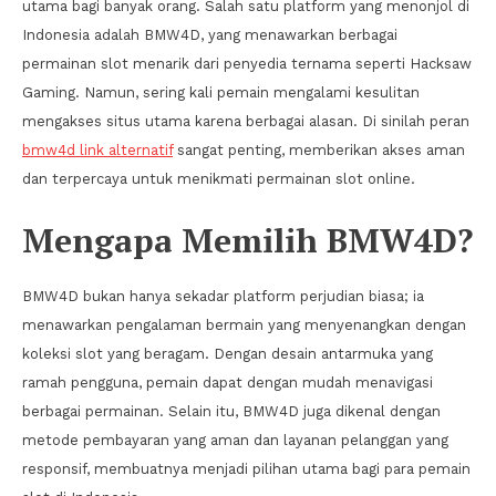
utama bagi banyak orang. Salah satu platform yang menonjol di
Indonesia adalah BMW4D, yang menawarkan berbagai
permainan slot menarik dari penyedia ternama seperti Hacksaw
Gaming. Namun, sering kali pemain mengalami kesulitan
mengakses situs utama karena berbagai alasan. Di sinilah peran
bmw4d link alternatif
sangat penting, memberikan akses aman
dan terpercaya untuk menikmati permainan slot online.
Mengapa Memilih BMW4D?
BMW4D bukan hanya sekadar platform perjudian biasa; ia
menawarkan pengalaman bermain yang menyenangkan dengan
koleksi slot yang beragam. Dengan desain antarmuka yang
ramah pengguna, pemain dapat dengan mudah menavigasi
berbagai permainan. Selain itu, BMW4D juga dikenal dengan
metode pembayaran yang aman dan layanan pelanggan yang
responsif, membuatnya menjadi pilihan utama bagi para pemain