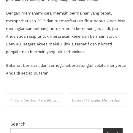
Dengan memahami cara memilih permainan yang tepat,
memperhatikan RTP, dan memanfaatkan fitur bonus, Anda bisa
meningkatkan peluang untuk meraih kemenangan. Jadi, jika
Anda sudah siap untuk merasakan keseruan bermain slot di
BMW4D, segera akses melalui link alternatif dan nikmati
pengalaman bermain yang tak terlupakan.
Selamat bermain, dan semoga keberuntungan selalu menyertai
Anda di setiap putaran!
Post
Cara Cerdas Mengelola Bonus dan Promosi di Warungplay Slot
Luxury777 Login: Menyediakan Akses Mudah ke Beragam Slot Habanero
navigation
Search