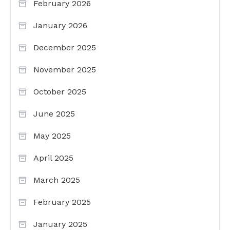
February 2026
January 2026
December 2025
November 2025
October 2025
June 2025
May 2025
April 2025
March 2025
February 2025
January 2025