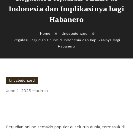
Indonesia dan Implikasinya bagi
Habanero
Home
Uncategorized
Regulasi Perjudian Online di Indonesia dan Implikasinya bagi
Habanero
Uncategorized
June 1, 2025
admin
Regulasi Perjudian Online di Indonesia dan
Implikasinya bagi Habanero
Perjudian online semakin populer di seluruh dunia, termasuk di