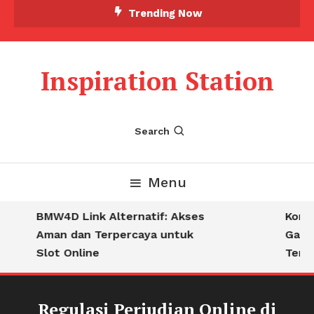
Skip
Trending Now
To
Content
Inspiration Station
Search
Menu
BMW4D Link Alternatif: Akses
Kombi
Aman dan Terpercaya untuk
Gamin
Slot Online
Terpe
Regulasi Perjudian Online di