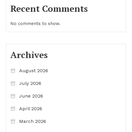
Recent Comments
No comments to show.
Archives
August 2026
July 2026
June 2026
April 2026
March 2026