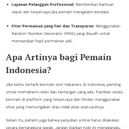
Layanan Pelanggan Profesional:
Memberikan bantuan
cepat dan terpercaya jika pemain mengalami kendala.
Fitur Permainan yang Fair dan Transparan:
Menggunakan
Random Number Generator (RNG) yang diaudit untuk
memastikan hasil permainan adil.
Apa Artinya bagi Pemain
Indonesia?
Jika kamu tertarik bermain slot Habanero di Indonesia, penting
untuk memahami risiko dan tantangan yang ada. Pastikan selalu
bermain di platform yang terpercaya dan hindari menggunakan
situs yang mencurigakan atau tidak jelas asal-usulnya.
Selain itu, pahami juga bahwa perjudian online harus dilakukan
secara bertanggung jawab. Jangan biarkan hobi ini mengganggu