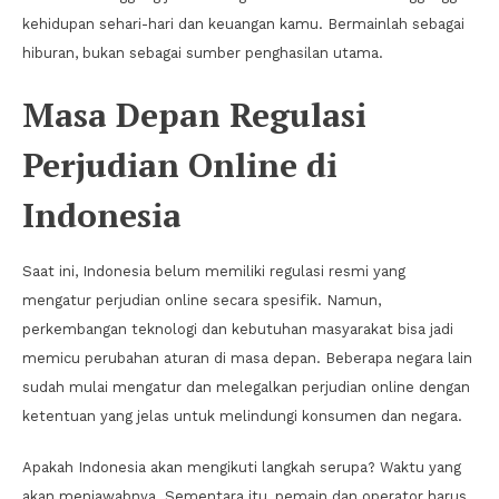
kehidupan sehari-hari dan keuangan kamu. Bermainlah sebagai
hiburan, bukan sebagai sumber penghasilan utama.
Masa Depan Regulasi
Perjudian Online di
Indonesia
Saat ini, Indonesia belum memiliki regulasi resmi yang
mengatur perjudian online secara spesifik. Namun,
perkembangan teknologi dan kebutuhan masyarakat bisa jadi
memicu perubahan aturan di masa depan. Beberapa negara lain
sudah mulai mengatur dan melegalkan perjudian online dengan
ketentuan yang jelas untuk melindungi konsumen dan negara.
Apakah Indonesia akan mengikuti langkah serupa? Waktu yang
akan menjawabnya. Sementara itu, pemain dan operator harus