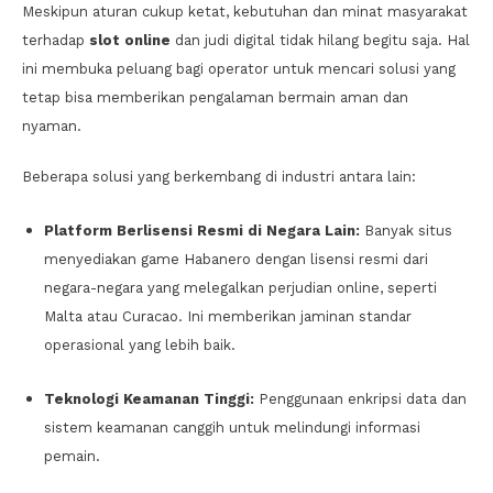
Meskipun aturan cukup ketat, kebutuhan dan minat masyarakat
terhadap
slot online
dan judi digital tidak hilang begitu saja. Hal
ini membuka peluang bagi operator untuk mencari solusi yang
tetap bisa memberikan pengalaman bermain aman dan
nyaman.
Beberapa solusi yang berkembang di industri antara lain:
Platform Berlisensi Resmi di Negara Lain:
Banyak situs
menyediakan game Habanero dengan lisensi resmi dari
negara-negara yang melegalkan perjudian online, seperti
Malta atau Curacao. Ini memberikan jaminan standar
operasional yang lebih baik.
Teknologi Keamanan Tinggi:
Penggunaan enkripsi data dan
sistem keamanan canggih untuk melindungi informasi
pemain.