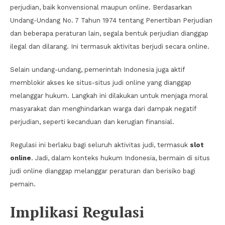
perjudian, baik konvensional maupun online. Berdasarkan
Undang-Undang No. 7 Tahun 1974 tentang Penertiban Perjudian
dan beberapa peraturan lain, segala bentuk perjudian dianggap
ilegal dan dilarang. Ini termasuk aktivitas berjudi secara online.
Selain undang-undang, pemerintah Indonesia juga aktif
memblokir akses ke situs-situs judi online yang dianggap
melanggar hukum. Langkah ini dilakukan untuk menjaga moral
masyarakat dan menghindarkan warga dari dampak negatif
perjudian, seperti kecanduan dan kerugian finansial.
Regulasi ini berlaku bagi seluruh aktivitas judi, termasuk
slot
online
. Jadi, dalam konteks hukum Indonesia, bermain di situs
judi online dianggap melanggar peraturan dan berisiko bagi
pemain.
Implikasi Regulasi