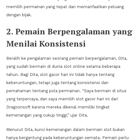
memilih permainan yang tepat dan memanfaatkan peluang
dengan bijak.
2. Pemain Berpengalaman yang
Menilai Konsistensi
Beralih ke pengalaman seorang pemain berpengalaman, Dita,
yang sudah bermain di dunia slot online selama beberapa
tahun. Bagi Dita, slot gacor hari ini tidak hanya tentang
keberuntungan, tetapi juga tentang konsistensi dan
pemahaman tentang pola permainan. “Saya bermain di situs
yang terpercaya, dan saya memilih slot gacor hari ini dari
Dragoonsoft karena mereka dikenal memiliki tingkat
kemenangan yang cukup tinggi,” ujar Dita.
Menurut Dita, kunci kemenangan dalam bermain slot bukan
hanya bergantung pada keberuntungan semata. Pemain perlu