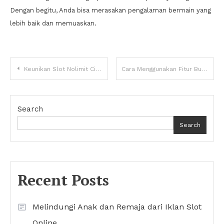
Dengan begitu, Anda bisa merasakan pengalaman bermain yang
lebih baik dan memuaskan.
Post
Keunikan Slot Nolimit City yang Wajib Dicoba oleh Semua Pemain
Cara Menggunakan Fitur Buy Feature di Slot Mahjong
navigation
Search
Search
Recent Posts
Melindungi Anak dan Remaja dari Iklan Slot
Online