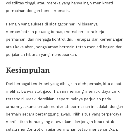
volatilitas tinggi, atau mereka yang hanya ingin menikmati
permainan dengan bonus menarik.
Pemain yang sukses di slot gacor hari ini biasanya
memanfaatkan peluang bonus, memahami cara kerja
permainan, dan menjaga kontrol diri. Terlepas dari kemenangan
atau kekalahan, pengalaman bermain tetap menjadi bagian dari
perjalanan hiburan yang mendebarkan.
Kesimpulan
Dari berbagai testimoni yang dibagikan oleh pemain, kita dapat
melihat bahwa slot gacor hari ini memang memiliki daya tarik
tersendiri. Meski demikian, seperti halnya perjudian pada
umumnya, kunci untuk menikmati permainan ini adalah dengan
bermain secara bertanggung jawab. Pilih situs yang terpercaya,
manfaatkan bonus yang ditawarkan, dan jangan lupa untuk
selalu mengontrol diri agar permainan tetap menyenangkan.