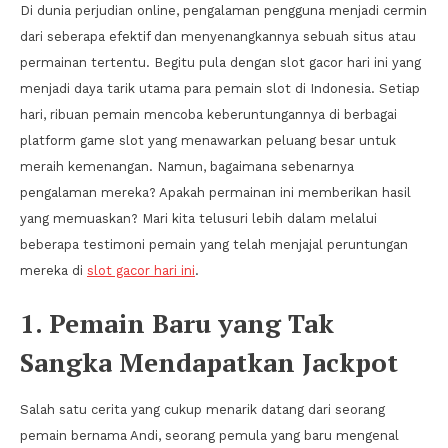
Di dunia perjudian online, pengalaman pengguna menjadi cermin
dari seberapa efektif dan menyenangkannya sebuah situs atau
permainan tertentu. Begitu pula dengan slot gacor hari ini yang
menjadi daya tarik utama para pemain slot di Indonesia. Setiap
hari, ribuan pemain mencoba keberuntungannya di berbagai
platform game slot yang menawarkan peluang besar untuk
meraih kemenangan. Namun, bagaimana sebenarnya
pengalaman mereka? Apakah permainan ini memberikan hasil
yang memuaskan? Mari kita telusuri lebih dalam melalui
beberapa testimoni pemain yang telah menjajal peruntungan
mereka di
slot gacor hari ini
.
1. Pemain Baru yang Tak
Sangka Mendapatkan Jackpot
Salah satu cerita yang cukup menarik datang dari seorang
pemain bernama Andi, seorang pemula yang baru mengenal