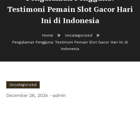
Testimoni Pemain Slot Gacor Hari
Ini di Indonesia
Home
Uncategorized
Pengalaman Pengguna: Testimoni Pemain Slot Gacor Hari Ini di
Indonesia
Uncategorized
December 28, 2024
admin
Pengalaman Pengguna: Testimoni Pemain
Slot Gacor Hari Ini di Indonesia