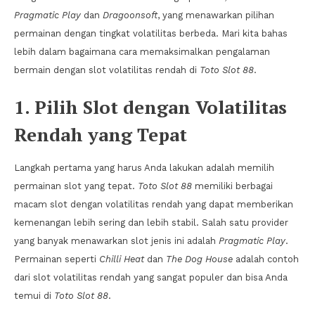
Pragmatic Play
dan
Dragoonsoft
, yang menawarkan pilihan
permainan dengan tingkat volatilitas berbeda. Mari kita bahas
lebih dalam bagaimana cara memaksimalkan pengalaman
bermain dengan slot volatilitas rendah di
Toto Slot 88
.
1.
Pilih Slot dengan Volatilitas
Rendah yang Tepat
Langkah pertama yang harus Anda lakukan adalah memilih
permainan slot yang tepat.
Toto Slot 88
memiliki berbagai
macam slot dengan volatilitas rendah yang dapat memberikan
kemenangan lebih sering dan lebih stabil. Salah satu provider
yang banyak menawarkan slot jenis ini adalah
Pragmatic Play
.
Permainan seperti
Chilli Heat
dan
The Dog House
adalah contoh
dari slot volatilitas rendah yang sangat populer dan bisa Anda
temui di
Toto Slot 88
.