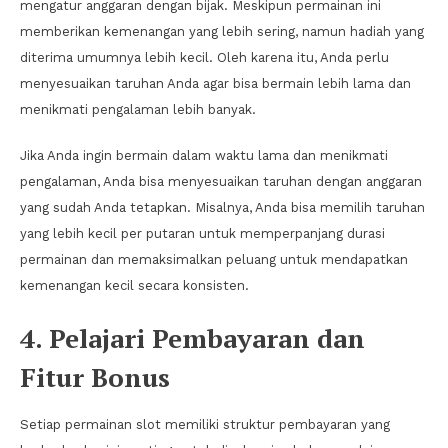
mengatur anggaran dengan bijak. Meskipun permainan ini
memberikan kemenangan yang lebih sering, namun hadiah yang
diterima umumnya lebih kecil. Oleh karena itu, Anda perlu
menyesuaikan taruhan Anda agar bisa bermain lebih lama dan
menikmati pengalaman lebih banyak.
Jika Anda ingin bermain dalam waktu lama dan menikmati
pengalaman, Anda bisa menyesuaikan taruhan dengan anggaran
yang sudah Anda tetapkan. Misalnya, Anda bisa memilih taruhan
yang lebih kecil per putaran untuk memperpanjang durasi
permainan dan memaksimalkan peluang untuk mendapatkan
kemenangan kecil secara konsisten.
4.
Pelajari Pembayaran dan
Fitur Bonus
Setiap permainan slot memiliki struktur pembayaran yang