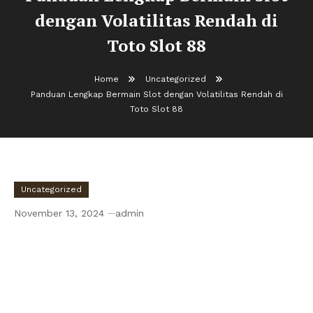
dengan Volatilitas Rendah di
Toto Slot 88
Home
Uncategorized
Panduan Lengkap Bermain Slot dengan Volatilitas Rendah di
Toto Slot 88
Uncategorized
November 13, 2024
admin
Panduan Lengkap Bermain Slot dengan
Volatilitas Rendah di Toto Slot 88