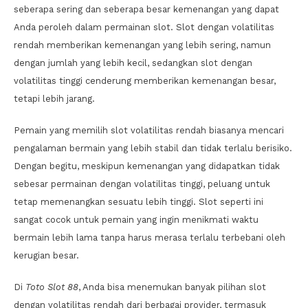
seberapa sering dan seberapa besar kemenangan yang dapat
Anda peroleh dalam permainan slot. Slot dengan volatilitas
rendah memberikan kemenangan yang lebih sering, namun
dengan jumlah yang lebih kecil, sedangkan slot dengan
volatilitas tinggi cenderung memberikan kemenangan besar,
tetapi lebih jarang.
Pemain yang memilih slot volatilitas rendah biasanya mencari
pengalaman bermain yang lebih stabil dan tidak terlalu berisiko.
Dengan begitu, meskipun kemenangan yang didapatkan tidak
sebesar permainan dengan volatilitas tinggi, peluang untuk
tetap memenangkan sesuatu lebih tinggi. Slot seperti ini
sangat cocok untuk pemain yang ingin menikmati waktu
bermain lebih lama tanpa harus merasa terlalu terbebani oleh
kerugian besar.
Di
Toto Slot 88
, Anda bisa menemukan banyak pilihan slot
dengan volatilitas rendah dari berbagai provider, termasuk