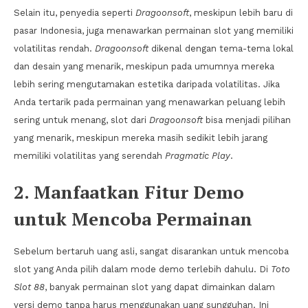
Selain itu, penyedia seperti
Dragoonsoft
, meskipun lebih baru di
pasar Indonesia, juga menawarkan permainan slot yang memiliki
volatilitas rendah.
Dragoonsoft
dikenal dengan tema-tema lokal
dan desain yang menarik, meskipun pada umumnya mereka
lebih sering mengutamakan estetika daripada volatilitas. Jika
Anda tertarik pada permainan yang menawarkan peluang lebih
sering untuk menang, slot dari
Dragoonsoft
bisa menjadi pilihan
yang menarik, meskipun mereka masih sedikit lebih jarang
memiliki volatilitas yang serendah
Pragmatic Play
.
2.
Manfaatkan Fitur Demo
untuk Mencoba Permainan
Sebelum bertaruh uang asli, sangat disarankan untuk mencoba
slot yang Anda pilih dalam mode demo terlebih dahulu. Di
Toto
Slot 88
, banyak permainan slot yang dapat dimainkan dalam
versi demo tanpa harus menggunakan uang sungguhan. Ini