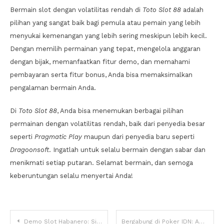
Bermain slot dengan volatilitas rendah di
Toto Slot 88
adalah
pilihan yang sangat baik bagi pemula atau pemain yang lebih
menyukai kemenangan yang lebih sering meskipun lebih kecil.
Dengan memilih permainan yang tepat, mengelola anggaran
dengan bijak, memanfaatkan fitur demo, dan memahami
pembayaran serta fitur bonus, Anda bisa memaksimalkan
pengalaman bermain Anda.
Di
Toto Slot 88
, Anda bisa menemukan berbagai pilihan
permainan dengan volatilitas rendah, baik dari penyedia besar
seperti
Pragmatic Play
maupun dari penyedia baru seperti
Dragoonsoft
. Ingatlah untuk selalu bermain dengan sabar dan
menikmati setiap putaran. Selamat bermain, dan semoga
keberuntungan selalu menyertai Anda!
Post
Demo Slot Habanero: Simulasikan Kemenangan Anda dengan Latihan Gratis
Bergabung di Poker IDN: Apa yang Perlu Diketahui Pemain Indonesia