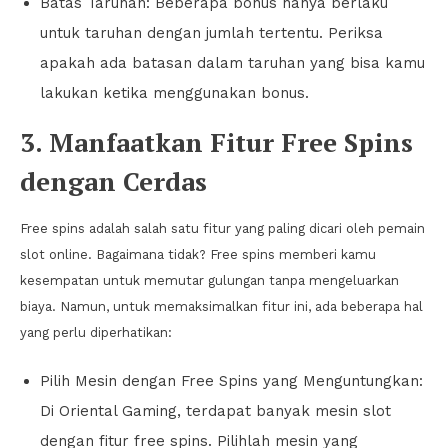
Batas Taruhan: Beberapa bonus hanya berlaku
untuk taruhan dengan jumlah tertentu. Periksa
apakah ada batasan dalam taruhan yang bisa kamu
lakukan ketika menggunakan bonus.
3. Manfaatkan Fitur Free Spins
dengan Cerdas
Free spins adalah salah satu fitur yang paling dicari oleh pemain
slot online. Bagaimana tidak? Free spins memberi kamu
kesempatan untuk memutar gulungan tanpa mengeluarkan
biaya. Namun, untuk memaksimalkan fitur ini, ada beberapa hal
yang perlu diperhatikan:
Pilih Mesin dengan Free Spins yang Menguntungkan:
Di Oriental Gaming, terdapat banyak mesin slot
dengan fitur free spins. Pilihlah mesin yang