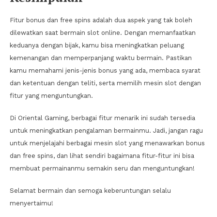
Fitur bonus dan free spins adalah dua aspek yang tak boleh
dilewatkan saat bermain slot online. Dengan memanfaatkan
keduanya dengan bijak, kamu bisa meningkatkan peluang
kemenangan dan memperpanjang waktu bermain. Pastikan
kamu memahami jenis-jenis bonus yang ada, membaca syarat
dan ketentuan dengan teliti, serta memilih mesin slot dengan
fitur yang menguntungkan.
Di Oriental Gaming, berbagai fitur menarik ini sudah tersedia
untuk meningkatkan pengalaman bermainmu. Jadi, jangan ragu
untuk menjelajahi berbagai mesin slot yang menawarkan bonus
dan free spins, dan lihat sendiri bagaimana fitur-fitur ini bisa
membuat permainanmu semakin seru dan menguntungkan!
Selamat bermain dan semoga keberuntungan selalu
menyertaimu!