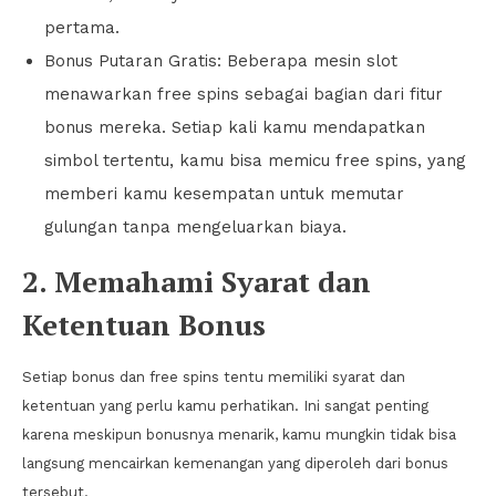
pertama.
Bonus Putaran Gratis: Beberapa mesin slot
menawarkan free spins sebagai bagian dari fitur
bonus mereka. Setiap kali kamu mendapatkan
simbol tertentu, kamu bisa memicu free spins, yang
memberi kamu kesempatan untuk memutar
gulungan tanpa mengeluarkan biaya.
2. Memahami Syarat dan
Ketentuan Bonus
Setiap bonus dan free spins tentu memiliki syarat dan
ketentuan yang perlu kamu perhatikan. Ini sangat penting
karena meskipun bonusnya menarik, kamu mungkin tidak bisa
langsung mencairkan kemenangan yang diperoleh dari bonus
tersebut.