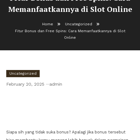
Memanfaatkannya di Slot Online
Home
Uncategorized
Fitur Bonus dan Free Spins: Cara Memanfaatkannya di Slot
Online
Uncategorized
February 20, 2025
admin
Fitur Bonus dan Free Spins: Cara
Memanfaatkannya di Slot Online
Siapa sih yang tidak suka bonus? Apalagi jika bonus tersebut