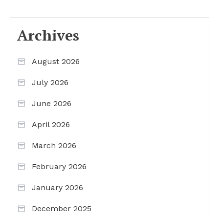
Archives
August 2026
July 2026
June 2026
April 2026
March 2026
February 2026
January 2026
December 2025