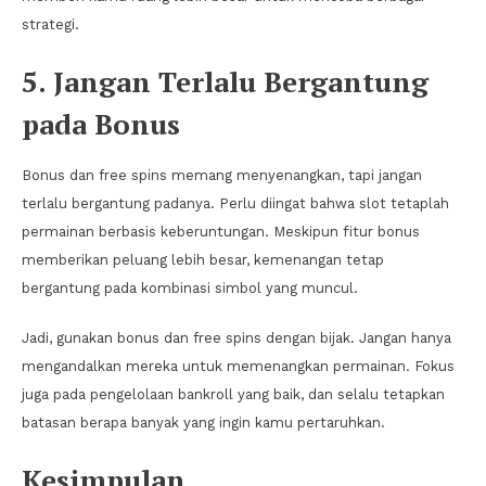
strategi.
5. Jangan Terlalu Bergantung
pada Bonus
Bonus dan free spins memang menyenangkan, tapi jangan
terlalu bergantung padanya. Perlu diingat bahwa slot tetaplah
permainan berbasis keberuntungan. Meskipun fitur bonus
memberikan peluang lebih besar, kemenangan tetap
bergantung pada kombinasi simbol yang muncul.
Jadi, gunakan bonus dan free spins dengan bijak. Jangan hanya
mengandalkan mereka untuk memenangkan permainan. Fokus
juga pada pengelolaan bankroll yang baik, dan selalu tetapkan
batasan berapa banyak yang ingin kamu pertaruhkan.
Kesimpulan