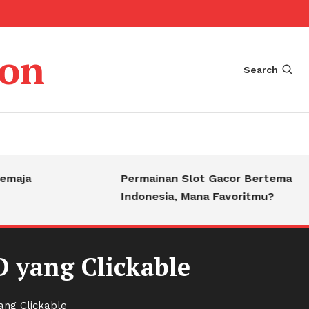
ion
Search
aja
Permainan Slot Gacor Bertema
Indonesia, Mana Favoritmu?
 yang Clickable
ang Clickable