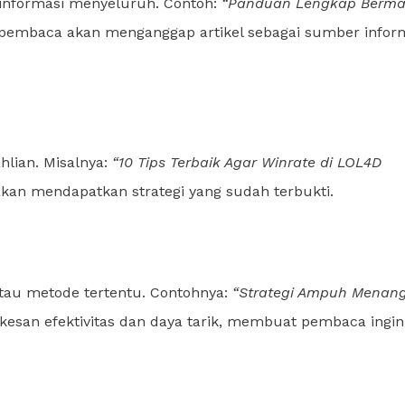
informasi menyeluruh. Contoh:
“Panduan Lengkap Berma
 pembaca akan menganggap artikel sebagai sumber infor
hlian. Misalnya:
“10 Tips Terbaik Agar Winrate di LOL4D
akan mendapatkan strategi yang sudah terbukti.
tau metode tertentu. Contohnya:
“Strategi Ampuh Menan
san efektivitas dan daya tarik, membuat pembaca ingin