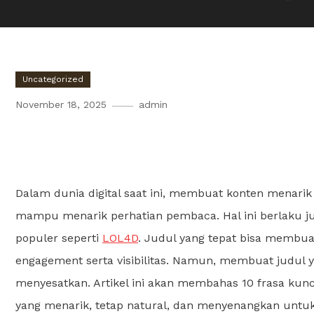
Uncategorized
November 18, 2025
admin
10 Frasa Kunci untuk Judul 
Dalam dunia digital saat ini, membuat konten menarik b
mampu menarik perhatian pembaca. Hal ini berlaku ju
populer seperti
LOL4D
. Judul yang tepat bisa membuat
engagement serta visibilitas. Namun, membuat judul y
menyesatkan. Artikel ini akan membahas 10 frasa ku
yang menarik, tetap natural, dan menyenangkan untuk