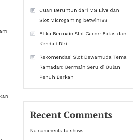
Cuan Beruntun dari MG Live dan
Slot Microgaming betwin188
lam
Etika Bermain Slot Gacor: Batas dan
Kendali Diri
Rekomendasi Slot Dewamuda Tema
Ramadan: Bermain Seru di Bulan
Penuh Berkah
akan
Recent Comments
No comments to show.