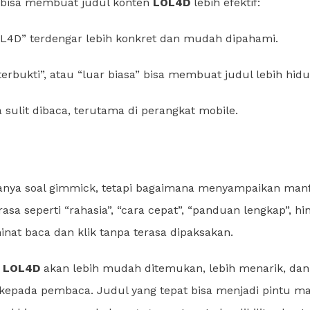
l bisa membuat judul konten
LOL4D
lebih efektif:
OL4D” terdengar lebih konkret dan mudah dipahami.
erbukti”, atau “luar biasa” bisa membuat judul lebih hidu
 sulit dibaca, terutama di perangkat mobile.
anya soal gimmick, tetapi bagaimana menyampaikan man
sa seperti “rahasia”, “cara cepat”, “panduan lengkap”, hi
nat baca dan klik tanpa terasa dipaksakan.
r
LOL4D
akan lebih mudah ditemukan, lebih menarik, dan
 kepada pembaca. Judul yang tepat bisa menjadi pintu m