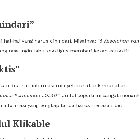
hindari”
hal-hal yang harus dihindari. Misalnya:
“5 Kesalahan ya
ng rasa ingin tahu sekaligus memberi kesan edukatif.
ktis”
nkan dua hal: informasi menyeluruh dan kemudahan
uasai Permainan LOL4D”
. Judul seperti ini sangat menari
informasi yang lengkap tanpa harus merasa ribet.
l Klikable