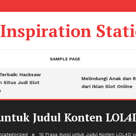
Inspiration Stat
SAMPLE PAGE
baik: Hacksaw
Melindungi Anak dan Rem
tus Judi Slot
dari Iklan Slot Online
 untuk Judul Konten LOL4D
ncategorized
10 Frasa Kunci untuk Judul Konten LOL4D y