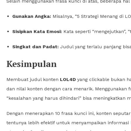
Selain menggunakan frasa kunci di atas, beberapa ha
Gunakan Angka:
Misalnya, “5 Strategi Menang di L
Sisipkan Kata Emosi:
Kata seperti “mengejutkan”, “t
Singkat dan Padat:
Judul yang terlalu panjang bisa
Kesimpulan
Membuat judul konten
LOL4D
yang clickable bukan h
dan nilai konten dengan cara menarik. Menggunakan fra
“kesalahan yang harus dihindari” bisa meningkatkan mi
Dengan menerapkan 10 frasa kunci ini, konten seputa
tentunya lebih efektif untuk menyampaikan informasi