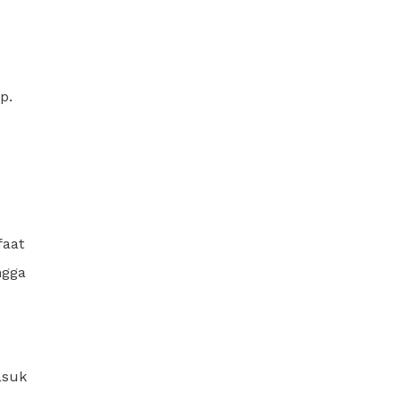
p.
faat
ngga
asuk