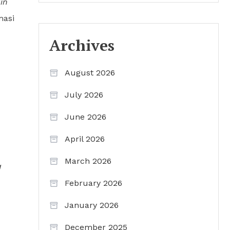
in
masi
Archives
August 2026
July 2026
June 2026
April 2026
March 2026
g
February 2026
January 2026
December 2025