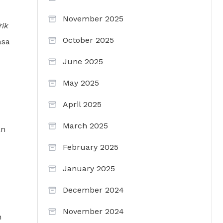
November 2025
rik
October 2025
asa
June 2025
May 2025
April 2025
March 2025
an
February 2025
January 2025
December 2024
November 2024
n